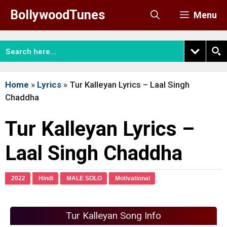
Skip
BollywoodTunes
Menu
to
content
Home
»
Lyrics
»
Tur Kalleyan Lyrics – Laal Singh
Chaddha
Tur Kalleyan Lyrics –
Laal Singh Chaddha
2022
Hindi
MALE SOLO
Motivational
Tur Kalleyan Song Info