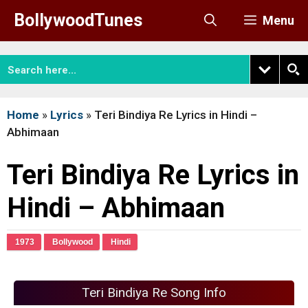
Skip
BollywoodTunes
Menu
to
content
Home
»
Lyrics
»
Teri Bindiya Re Lyrics in Hindi –
Abhimaan
Teri Bindiya Re Lyrics in
Hindi – Abhimaan
1973
Bollywood
Hindi
Teri Bindiya Re Song Info