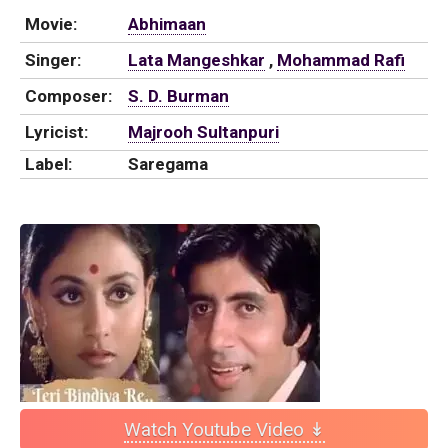
Movie:
Abhimaan
Singer:
Lata Mangeshkar
,
Mohammad Rafi
Composer:
S. D. Burman
Lyricist:
Majrooh Sultanpuri
Label:
Saregama
Watch Youtube Video ↡