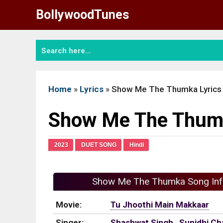
Skip
BollywoodTunes
to
content
Home
»
Lyrics
»
Show Me The Thumka Lyrics
Show Me The Thumk
2023
DUET SONG
Hindi
Show Me The Thumka Song In
Movie:
Tu Jhoothi Main Makkaar
Singer:
Shashwat Singh
,
Sunidhi C