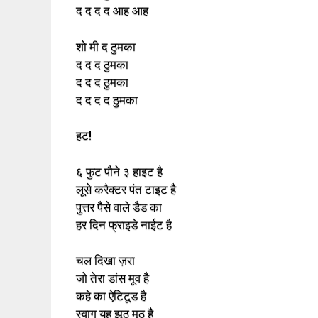
द द द द आह आह
शो मी द ठुमका
द द द ठुमका
द द द ठुमका
द द द द ठुमका
हट!
६ फुट पौने ३ हाइट है
लूसे करैक्टर पंत टाइट है
पुत्तर पैसे वाले डैड का
हर दिन फ्राइडे नाईट है
चल दिखा ज़रा
जो तेरा डांस मूव है
कहे का ऐटिटूड है
स्वाग यह झूठ मूठ है