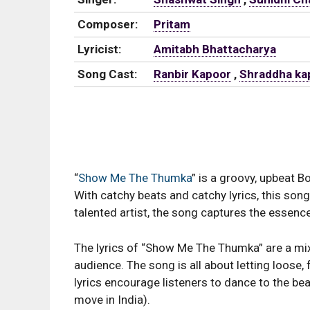
Composer:
Pritam
Lyricist:
Amitabh Bhattacharya
Song Cast:
Ranbir Kapoor
,
Shraddha ka
“
Show Me The Thumka
” is a groovy, upbeat B
With catchy beats and catchy lyrics, this song 
talented artist, the song captures the essence
The lyrics of “Show Me The Thumka” are a mi
audience. The song is all about letting loose
lyrics encourage listeners to dance to the be
move in India).