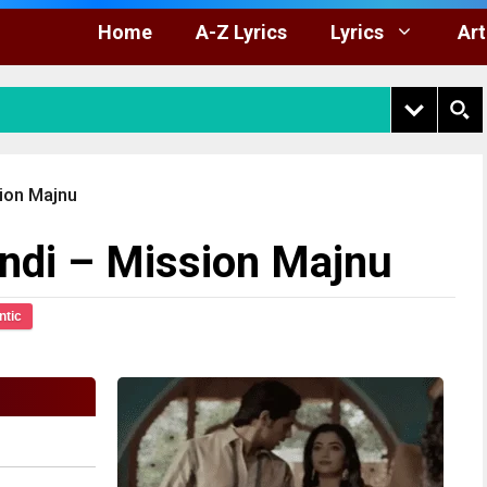
Home
A-Z Lyrics
Lyrics
Art
sion Majnu
indi – Mission Majnu
tic