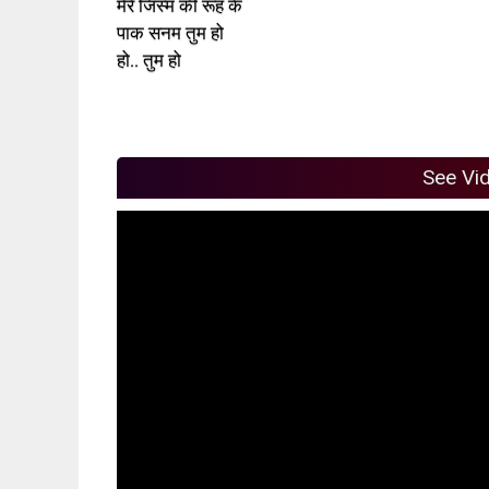
मेरे जिस्म की रूह के
पाक सनम तुम हो
हो.. तुम हो
See Vi