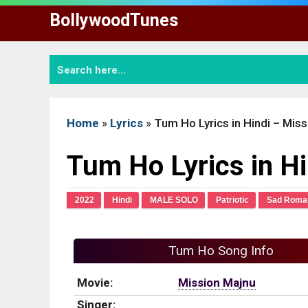
Skip
BollywoodTunes
to
content
Home
»
Lyrics
»
Tum Ho Lyrics in Hindi – Mis
Tum Ho Lyrics in H
2022
Hindi
MALE SOLO
Patriotic
Sad Roman
Tum Ho Song Info
Movie:
Mission Majnu
Singer: