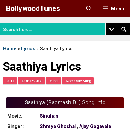
Skip
BollywoodTunes
Menu
to
content
Home
»
Lyrics
»
Saathiya Lyrics
Saathiya Lyrics
2011
DUET SONG
Hindi
Romantic Song
Saathiya (Badmash Dil) Song Info
Movie:
Singham
Singer:
Shreya Ghoshal
,
Ajay Gogavale