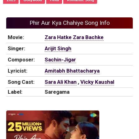
Phir Aur Kya Chahiye Song Info
Movie:
Zara Hatke Zara Bachke
Singer:
Arijit Singh
Composer:
Sachin-Jigar
Lyricist:
Amitabh Bhattacharya
Song Cast:
Sara Ali Khan
,
Vicky Kaushal
Label:
Saregama