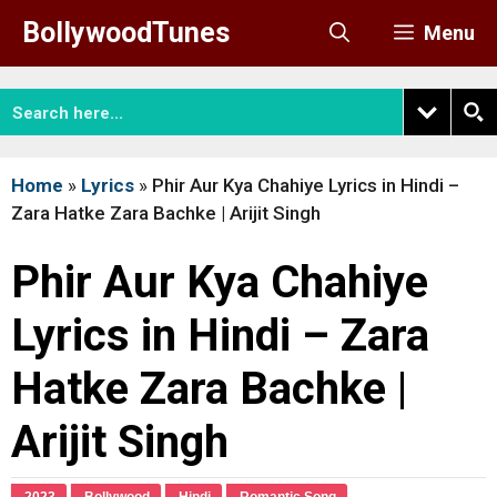
Skip
BollywoodTunes
Menu
to
content
Home
»
Lyrics
»
Phir Aur Kya Chahiye Lyrics in Hindi –
Zara Hatke Zara Bachke | Arijit Singh
Phir Aur Kya Chahiye
Lyrics in Hindi – Zara
Hatke Zara Bachke |
Arijit Singh
2023
Bollywood
Hindi
Romantic Song