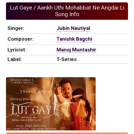
Lut Gaye / Aankh Uthi Mohabbat Ne Angdai Li
Song Info
Singer:
Jubin Nautiyal
Composer:
Tanishk Bagchi
Lyricist:
Manoj Muntashir
Label:
T-Series