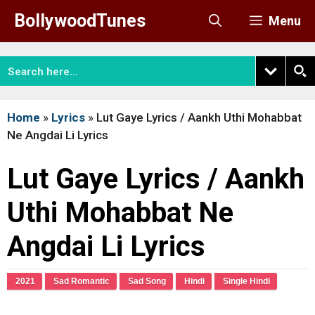
Skip
BollywoodTunes
Menu
to
content
Home
»
Lyrics
»
Lut Gaye Lyrics / Aankh Uthi Mohabbat
Ne Angdai Li Lyrics
Lut Gaye Lyrics / Aankh
Uthi Mohabbat Ne
Angdai Li Lyrics
2021
Sad Romantic
Sad Song
Hindi
Single Hindi