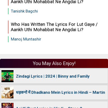
Aankh Uthi Mohabbat Ne Angdai Li?
Tanishk Bagchi
Who Has Written The Lyrics For Lut Gaye /
Aankh Uthi Mohabbat Ne Angdai Li?
Manoj Muntashir
You May Also Enjoy!
Zindagi Lyrics | 2024 | Binny and Family
धड़कनों में Dhadkano Mein Lyrics in Hindi – Martin