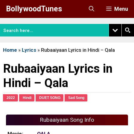
Skip
BollywoodTunes
Menu
to
content
Home
»
Lyrics
»
Rubaaiyaan Lyrics in Hindi – Qala
Rubaaiyaan Lyrics in
Hindi – Qala
2022
Hindi
DUET SONG
Sad Song
Rubaaiyaan Song Info
Movie:
QALA