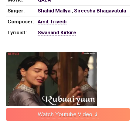
Singer:
Shahid Mallya
,
Sireesha Bhagavatula
Composer:
Amit Trivedi
Lyricist:
Swanand Kirkire
Watch Youtube Video ↡