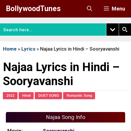
Skip
BollywoodTunes
Menu
to
content
Home
»
Lyrics
»
Najaa Lyrics in Hindi – Sooryavanshi
Najaa Lyrics in Hindi –
Sooryavanshi
2022
Hindi
DUET SONG
Romantic Song
Najaa Song Info
Movie:
Sooryavanshi