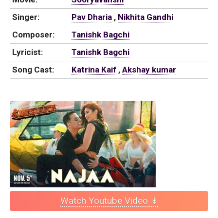
Singer:
Pav Dharia
,
Nikhita Gandhi
Composer:
Tanishk Bagchi
Lyricist:
Tanishk Bagchi
Song Cast:
Katrina Kaif
,
Akshay kumar
Watch Youtube Video ↡