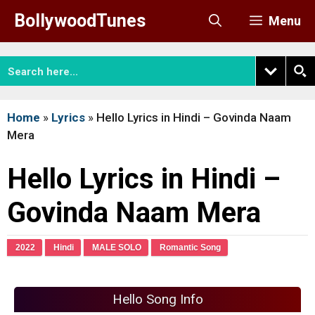
Skip
BollywoodTunes
Menu
to
content
Home
»
Lyrics
»
Hello Lyrics in Hindi – Govinda Naam
Mera
Hello Lyrics in Hindi –
Govinda Naam Mera
2022
Hindi
MALE SOLO
Romantic Song
Hello Song Info