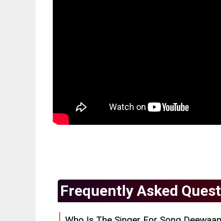
Frequently Asked Quest
Who Is The Singer For Song Deewaan