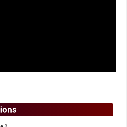
ions
e ?