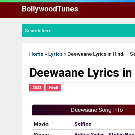
Skip
BollywoodTunes
to
content
Home
»
Lyrics
»
Deewaane Lyrics in Hindi – Se
Deewaane Lyrics in 
2023
Hindi
Deewaane Song Info
Movie:
Selfiee
Singer:
Aditya Yadav
,
Stebin Ben